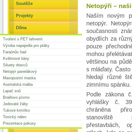
Soutěže
Netopýři – naš
Naším novým po
Projekty
netopýr. Netopý
Dílna
současnosti zná
obydlích za různ
Tvoření s PET lahvemi
pouze přechodně
Výroba napajedla pro ptáky
Faraónův had
mohou přelétávat 
Květinové liány
většinou na půdě
Siluety dravců
s mláďaty. Často 
Netopýr panelákový
hledají různé š
Masopustní maska
zimnímu spánku.
Australská malba
Lapač snů
Podle zákona č
Braillovo písmo
vyhlášky č. 3
Jedovaté žáby
chráněna při
Tukové krmítko
stanoviště 
Toxický nálev
Prezentace pokusy
přestavbách, 