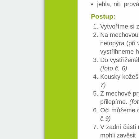
jehla, nit, prov
Postup:
Vytvoříme si 
Na mechovou p
netopýra (při
vystřihneme 
Do vystřiženéh
(foto č. 6)
Kousky kožeši
7)
Z mechové pry
přilepíme.
(fo
Oči můžeme do
č.9)
V zadní části 
mohli zavěsit