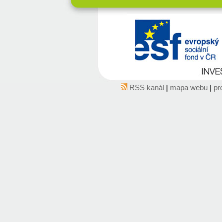
RSS kanál
|
mapa webu
|
pr