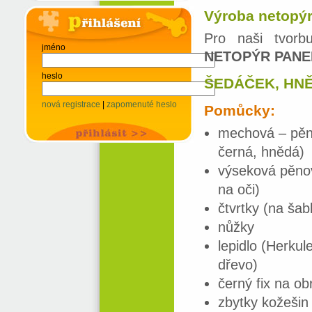
Výroba netopýr
Pro naši tvorb
jméno
NETOPÝR PAN
heslo
ŠEDÁČEK, HNĚ
nová registrace
|
zapomenuté heslo
Pomůcky:
mechová – pěn
černá, hnědá)
výseková pěnov
na oči)
čtvrtky (na šab
nůžky
lepidlo (Herkul
dřevo)
černý fix na ob
zbytky kožešin