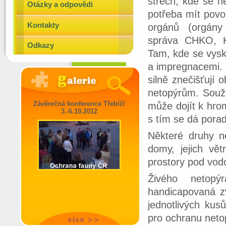
střech, kde se ne
Otázky a odpovědi
potřeba mít povo
Kontakty
orgánů (orgány
správa CHKO, K
Odkazy
Tam, kde se vysk
a impregnacemi. V
silně znečišťují
netopýrům. Souži
Závěrečná konference Třebíč/
může dojít k hro
3.-6.10.2012
s tím se dá pora
Některé druhy ne
domy, jejich vět
prostory pod vod
Živého netopý
handicapovaná zví
jednotlivých kus
pro ochranu net