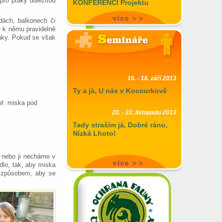
 pro ptáky důležitou
KONFERENCI Projektu
EVVOLUCE
dách, balkonech či
Tým projektu Evvoluce srdečně
e k němu pravidelně
zve učitele na závěre ...
áky. Pokud se však
16. - 18. září 2013
Ty a já, U nás v Kocourkově
př. miska pod
20. - 22. listopadu 2013
Tady straším já, Dobré ráno,
Nízká Lhoto!
 nebo ji necháme v
dlo, tak, aby miska
m způsobem, aby se