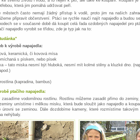
i ke svému životu i vodu, a to nejen k pití, ale také ke koupání. Koupání je
třebou, která jim pomáhá udržovat peří.
ve městech často nemají žádný přístup k vodě, proto jim na našich zahra
žeme připravit občerstvení. Ptáci se rychle naučí najít napajedlo a budou s
hodech se v současné době dá koupit celá řada ozdobných napajedel pro pt
čí napajedlo vyrobit se třídou, zde je typ jak na to:
tudánka“
b k výrobě napajedla:
tová, keramická, či kovová mísa
omíchaná s pískem, nebo písek
a – tato miska nesmí být hluboká, nesmí mít kolmé stěny a kluzké dno. (na
apod.)
rostlina (kapradina, bambus)
robě ptačího napajedla:
 zasadíme vodomilnou rostlinu. Rostlinu můžeme zasadit přímo do zeminy,
 zeminy umístíme i mělkou misku, která bude sloužit jako napajedlo a koupa
né úrovni se zeminou. Dále dozdobíme kameny, které rozmístíme takový
na nehýbaly.