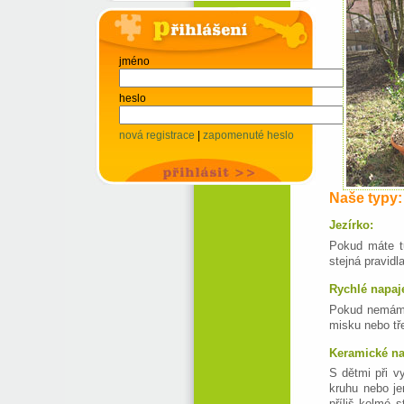
jméno
heslo
nová registrace
|
zapomenuté heslo
Naše typy:
Jezírko:
Pokud máte tu
stejná pravidl
Rychlé napaj
Pokud nemáme 
misku nebo tř
Keramické na
S dětmi při v
kruhu nebo je