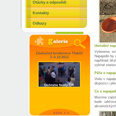
Otázky a odpovědi
Kontakty
Odkazy
Umístění nap
Vybereme mís
Závěrečná konference Třebíč/
Napajedlo by 
3.-6.10.2012
například blí
vybírat stanov
Péče o napaj
Vodu v napaj
dispozici i př
Co s napajed
Musíme zajist
bude udržova
akvaristických