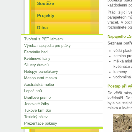
potřebují ptác
Soutěže
každodenní po
Ptáci žijící 
Projekty
parapetech mů
vracet. V obc
Dílna
rozhodnete pta
Napajedlo „S
Tvoření s PET lahvemi
Seznam potře
Výroba napajedla pro ptáky
větší plas
Faraónův had
zemina pr
Květinové liány
mělká misk
Siluety dravců
květináče 
Netopýr panelákový
kameny
vodomilná 
Masopustní maska
Australská malba
Postup při vý
Lapač snů
Do větší mísy
Braillovo písmo
květináči. Do
byla ve stej
Jedovaté žáby
miska a květi
Tukové krmítko
Toxický nálev
Prezentace pokusy