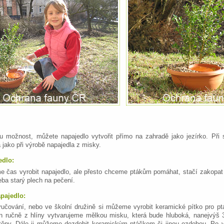
 možnost, můžete napajedlo vytvořit přímo na zahradě jako jezírko. Při s
a jako při výrobě napajedla z misky.
edlo:
čas vyrobit napajedlo, ale přesto chceme ptákům pomáhat, stačí zakopat 
eba starý plech na pečení.
pajedlo:
yučování, nebo ve školní družině si můžeme vyrobit keramické pítko pro p
n ručně z hlíny vytvarujeme mělkou misku, která bude hluboká, nanejvýš