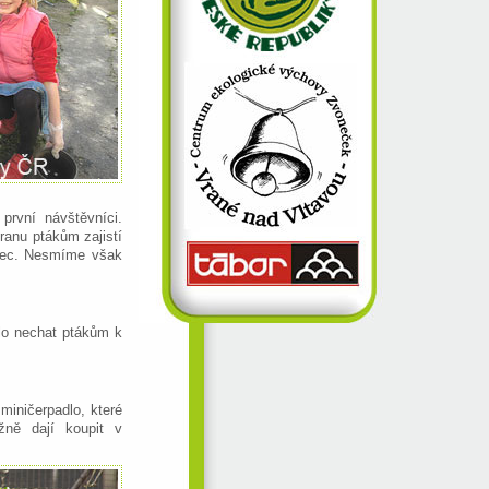
první návštěvníci.
ranu ptákům zajistí
avec. Nesmíme však
lo nechat ptákům k
miničerpadlo, které
žně dají koupit v