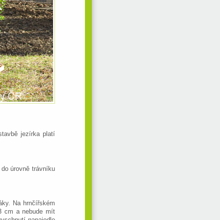
tavbě jezírka platí
do úrovně trávníku
táky. Na hrnčířském
 3 cm a nebude mít