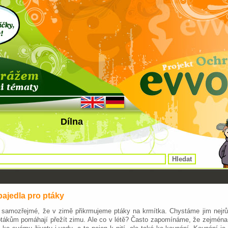
Dílna
ajedla pro ptáky
samozřejmé, že v zimě přikrmujeme ptáky na krmítka. Chystáme jim nejrů
ptákům pomáhají přežít zimu. Ale co v létě? Často zapomínáme, že zejména