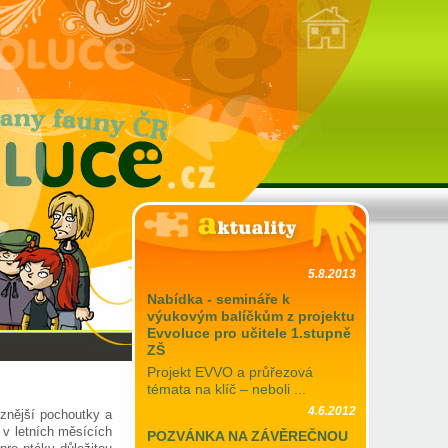
5.8.2013
Nabídka - semináře k
výukovým balíčkům z projektu
Evvoluce pro učitele 1.stupně
ZŠ
Projekt EVVO a průřezová
témata na klíč – neboli ...
4.6.2012
znější pochoutky a
 v letních měsících
POZVÁNKA NA ZÁVĚREČNOU