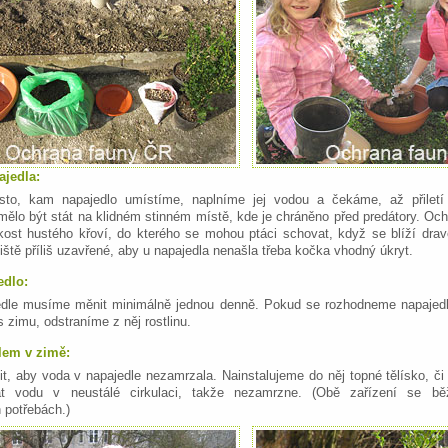
ajedla:
to, kam napajedlo umístíme, naplníme jej vodou a čekáme, až přiletí 
mělo být stát na klidném stinném místě, kde je chráněno před predátory. Och
zkost hustého křoví, do kterého se mohou ptáci schovat, když se blíží dr
iště příliš uzavřené, aby u napajedla nenašla třeba kočka vhodný úkryt.
edlo:
edle musíme měnit minimálně jednou denně. Pokud se rozhodneme napajed
es zimu, odstraníme z něj rostlinu.
lem v zimě:
it, aby voda v napajedle nezamrzala. Nainstalujeme do něj topné tělísko, či 
t vodu v neustálé cirkulaci, takže nezamrzne. (Obě zařízení se bě
 potřebách.)