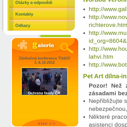
Otázky a odpovědi
http://www.gal
Kontakty
http://www.no
richterove.htm
Odkazy
http://www.mu
id_org=8604&
http://www.ho
lahvi.htm
Závěrečná konference Třebíč/
3.-6.10.2012
http://www.b
Pet Art dílna-i
Pozor! Než 
zásadami bez
Nepřibližujte 
nebezpečnou, ž
Některé praco
asistenci dos