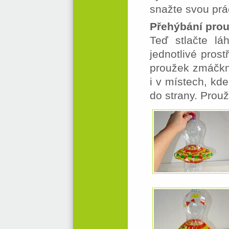
snažte svou prá
Přehýbání pro
Teď stlačte l
jednotlivé pros
proužek zmáčkn
i v místech, kde
do strany. Prou