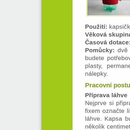
Použití:
kapsičk
Věková skupin
Časová dotace
Pomůcky:
dvě 
budete potřebov
plasty, perman
nálepky.
Pracovní post
Příprava láhve
Nejprve si přip
fixem označte li
láhve. Kapsa bu
několik centimet