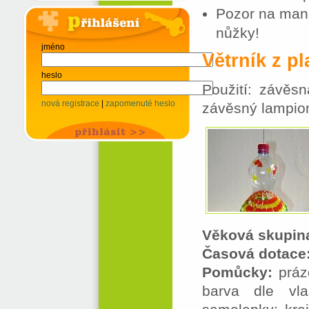
Pozor na manip
nůžky!
jméno
Větrník z p
heslo
Použití: závěs
nová registrace
|
zapomenuté heslo
závěsný lampio
Věková skupin
Časová dotace
Pomůcky:
práz
barva dle vla