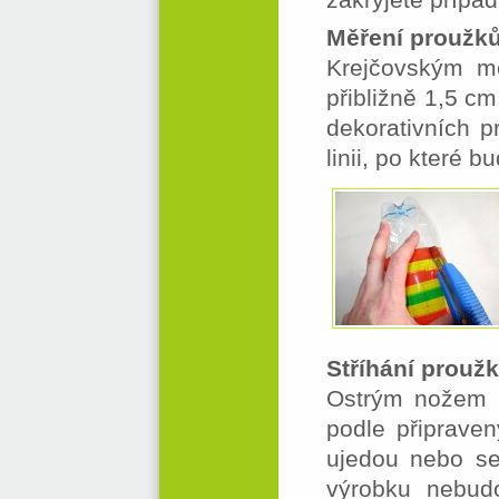
Měření proužk
Krejčovským me
přibližně 1,5 cm
dekorativních p
linii, po které b
Stříhání prouž
Ostrým nožem n
podle připrave
ujedou nebo se
výrobku nebudo