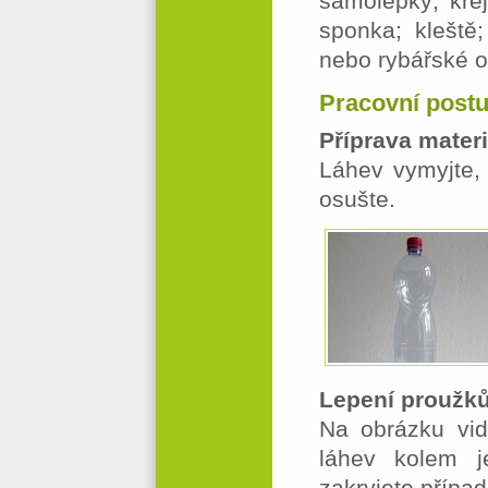
samolepky; kre
sponka; kleště
nebo rybářské ol
Pracovní post
Příprava materi
Láhev vymyjte, 
osušte.
Lepení proužk
Na obrázku vid
láhev kolem j
zakryjete případ