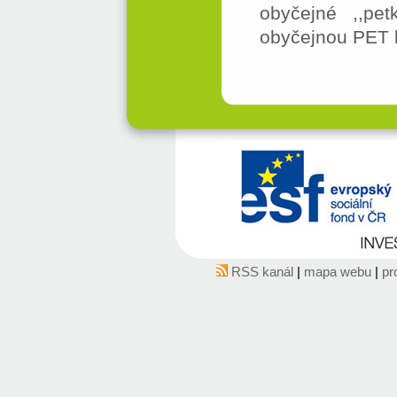
obyčejné ,,pe
obyčejnou PET 
RSS kanál
|
mapa webu
|
pr