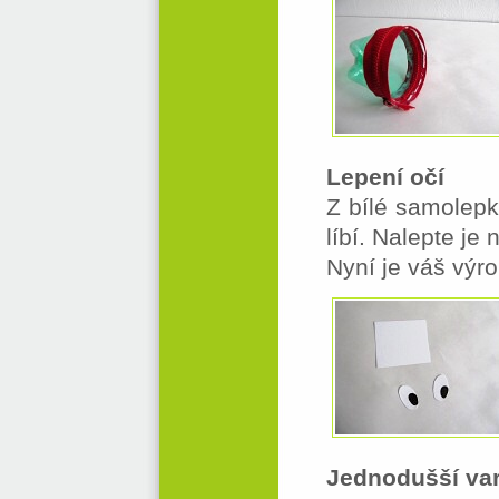
Lepení očí
Z bílé samolepk
líbí. Nalepte je
Nyní je váš výr
Jednodušší var