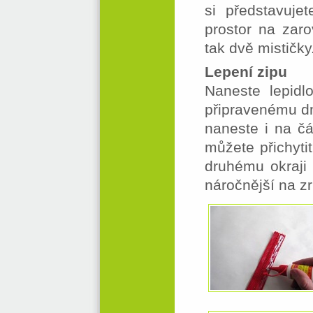
si představuje
prostor na zaro
tak dvě mističky
Lepení zipu
Naneste lepidl
připravenému dn
naneste i na čás
můžete přichyti
druhému okraji 
náročnější na z