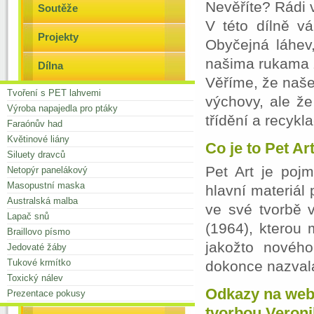
Nevěříte? Rádi 
Soutěže
V této dílně v
Projekty
Obyčejná láhev
našima rukama 
Dílna
Věříme, že naše
Tvoření s PET lahvemi
výchovy, ale že
Výroba napajedla pro ptáky
třídění a recykl
Faraónův had
Květinové liány
Co je to Pet Ar
Siluety dravců
Pet Art je poj
Netopýr panelákový
Masopustní maska
hlavní materiál
Australská malba
ve své tvorbě 
Lapač snů
(1964), kterou
Braillovo písmo
jakožto novéh
Jedovaté žáby
Tukové krmítko
dokonce nazvala
Toxický nálev
Odkazy na webo
Prezentace pokusy
tvorbou Veroni