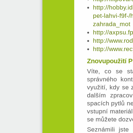
http://hobby.i
pet-lahvi-f9
zahrada_mot
http://axpsu.f
http://www.ro
http://www.rec
Znovupoužití P
Víte, co se s
správného kon
využití, kdy se 
dalším zpracov
spacích pytlů n
vstupní materiá
se můžete dozvěd
Seznámili jste