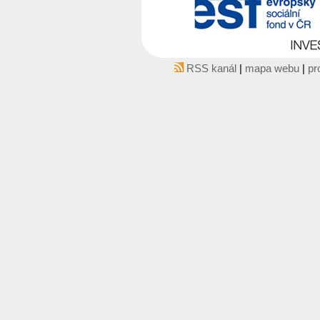
RSS kanál
|
mapa webu
|
pr